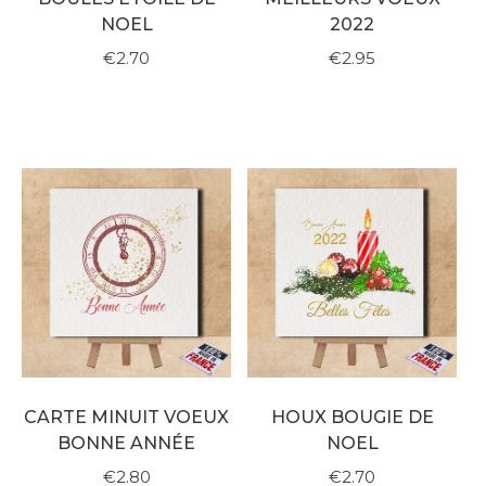
NOEL
2022
€2.70
€2.95
CARTE MINUIT VOEUX
HOUX BOUGIE DE
BONNE ANNÉE
NOEL
€2.80
€2.70