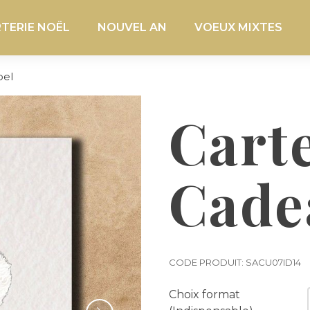
TERIE NOËL
NOUVEL AN
VOEUX MIXTES
oel
Cart
Cade
CODE PRODUIT: SACU07ID14
Choix format