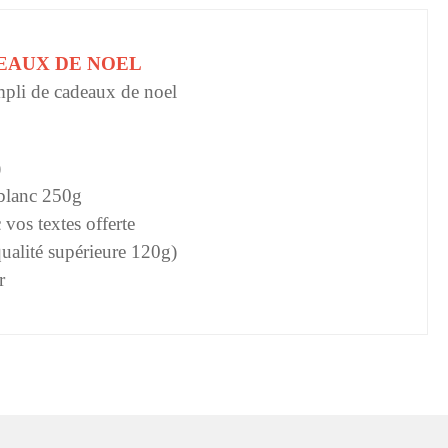
EAUX DE NOEL
pli de cadeaux de noel
)
 blanc 250g
 vos textes offerte
ualité supérieure 120g)
r